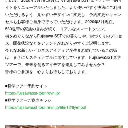
この度、2020年3月16日(月)よりFujisawa SST 見学ツアー予約サ
イトをリニューアルいたしました。より使いやすく快適にご利用
いただけるよう、見やすいデザインに変更し、予約変更やキャン
セルもお客様ご自身で行っていただけます。2020年3月現在、
560世帯の家族の営みが続く、リアルなスマートタウン。
街をめぐりながらFujisawa SSTでの暮らしや、街づくりのプロセ
ス、開発状況などをアテンドがわかりやすくご説明します。
今もなお新しいビジネスアイディアが生まれ続けているこの街
は、まさにサスティナブルに進化しています。FujisawaSST見学
ツアーで、未来を創るアイデアを発見してみませんか？
皆様のご参加を、心よりお待ちしております。
■見学ツアー予約サイト
https://fujisawasst-tour.revn.jp/
■見学ツアーご案内チラシ
https://fujisawasst-tour.revn.jp/file/12/flyer.pdf