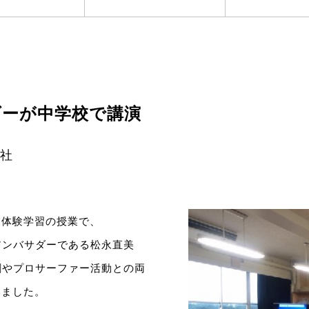
バサダーが中学校で講演
会社
業体験学習の授業で、
社のアンバサダーである松永直美
の役割やプロサーファー活動との両
いました。